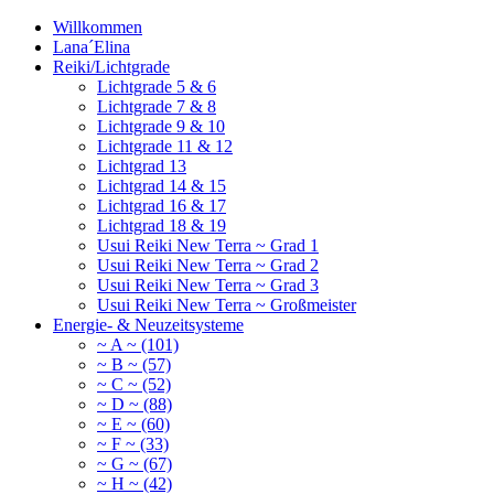
Willkommen
Lana´Elina
Reiki/Lichtgrade
Lichtgrade 5 & 6
Lichtgrade 7 & 8
Lichtgrade 9 & 10
Lichtgrade 11 & 12
Lichtgrad 13
Lichtgrad 14 & 15
Lichtgrad 16 & 17
Lichtgrad 18 & 19
Usui Reiki New Terra ~ Grad 1
Usui Reiki New Terra ~ Grad 2
Usui Reiki New Terra ~ Grad 3
Usui Reiki New Terra ~ Großmeister
Energie- & Neuzeitsysteme
~ A ~ (101)
~ B ~ (57)
~ C ~ (52)
~ D ~ (88)
~ E ~ (60)
~ F ~ (33)
~ G ~ (67)
~ H ~ (42)