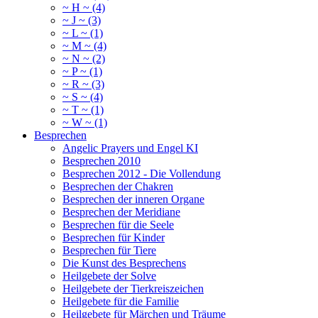
~ H ~ (4)
~ J ~ (3)
~ L ~ (1)
~ M ~ (4)
~ N ~ (2)
~ P ~ (1)
~ R ~ (3)
~ S ~ (4)
~ T ~ (1)
~ W ~ (1)
Besprechen
Angelic Prayers und Engel KI
Besprechen 2010
Besprechen 2012 - Die Vollendung
Besprechen der Chakren
Besprechen der inneren Organe
Besprechen der Meridiane
Besprechen für die Seele
Besprechen für Kinder
Besprechen für Tiere
Die Kunst des Besprechens
Heilgebete der Solve
Heilgebete der Tierkreiszeichen
Heilgebete für die Familie
Heilgebete für Märchen und Träume