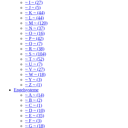
~ I ~ (27)
~ J ~ (5)
~ K ~ (44)
~ L ~ (44)
~ M ~ (120)
~ N ~ (37)
~ O ~ (16)
~ P ~ (42)
~ Q ~ (7)
~ R ~ (38)
~ S ~ (104)
~ T ~ (52)
~ U ~ (7)
~ V ~ (27)
~ W ~ (18)
~ Y ~ (3)
~ Z ~ (1)
Engelsysteme
~ A ~ (14)
~ B ~ (2)
~ C ~ (1)
~ D ~ (10)
~ E ~ (35)
~ F ~ (3)
~ G ~ (18)