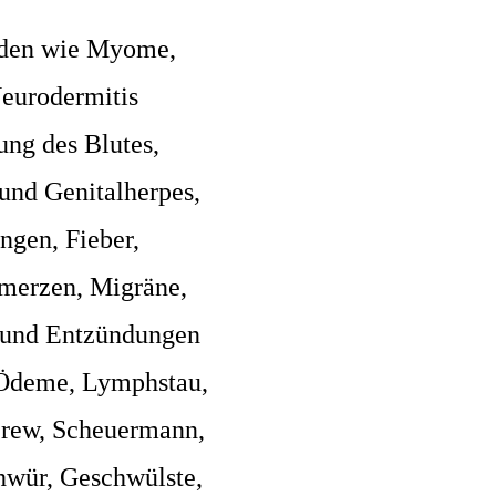
eiden wie Myome,
Neurodermitis
ung des Blutes,
 und Genitalherpes,
ngen, Fieber,
hmerzen, Migräne,
 und Entzündungen
, Ödeme, Lymphstau,
erew, Scheuermann,
hwür, Geschwülste,