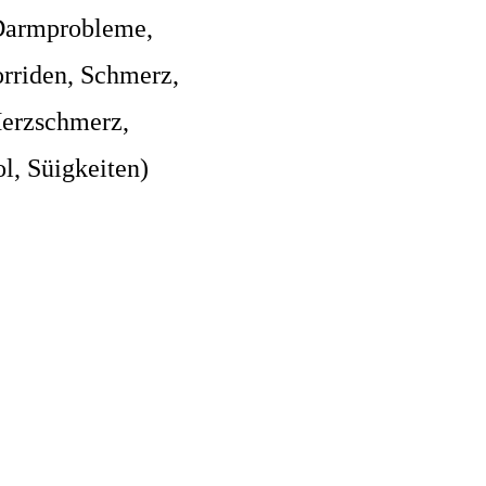
Darmprobleme,
rriden, Schmerz,
erzschmerz,
l, Süigkeiten)