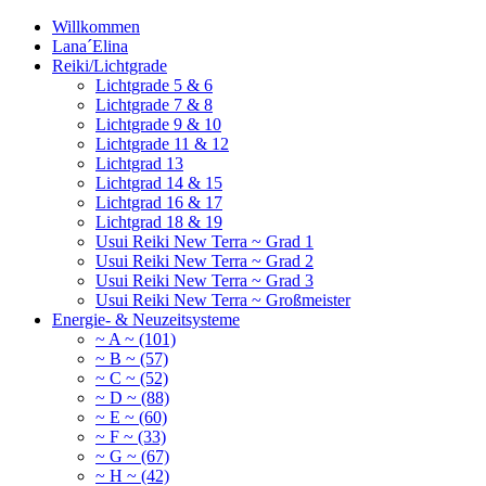
Willkommen
Lana´Elina
Reiki/Lichtgrade
Lichtgrade 5 & 6
Lichtgrade 7 & 8
Lichtgrade 9 & 10
Lichtgrade 11 & 12
Lichtgrad 13
Lichtgrad 14 & 15
Lichtgrad 16 & 17
Lichtgrad 18 & 19
Usui Reiki New Terra ~ Grad 1
Usui Reiki New Terra ~ Grad 2
Usui Reiki New Terra ~ Grad 3
Usui Reiki New Terra ~ Großmeister
Energie- & Neuzeitsysteme
~ A ~ (101)
~ B ~ (57)
~ C ~ (52)
~ D ~ (88)
~ E ~ (60)
~ F ~ (33)
~ G ~ (67)
~ H ~ (42)