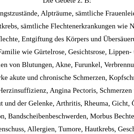
Die Gebete z. B:
ngstzustände, Alpträume, sämtliche Frauenl
tkrebs, sämtliche Flechtenerkrankungen wie 
echte, Entgiftung des Körpers und Übersäuer
amilie wie Gürtelrose, Gesichtsrose, Lippen-
len von Blutungen, Akne, Furunkel, Verbrennu
arke akute und chronische Schmerzen, Kopfsc
erzinsuffizienz, Angina Pectoris, Schmerzen
t und der Gelenke, Arthritis, Rheuma, Gicht
son, Bandscheibenbeschwerden, Morbus Becht
xenschuss, Allergien, Tumore, Hautkrebs, Gesc