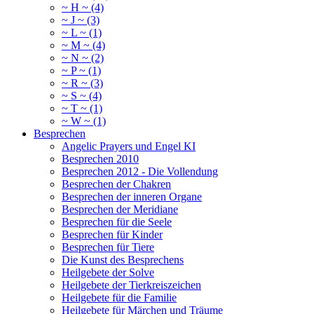
~ H ~ (4)
~ J ~ (3)
~ L ~ (1)
~ M ~ (4)
~ N ~ (2)
~ P ~ (1)
~ R ~ (3)
~ S ~ (4)
~ T ~ (1)
~ W ~ (1)
Besprechen
Angelic Prayers und Engel KI
Besprechen 2010
Besprechen 2012 - Die Vollendung
Besprechen der Chakren
Besprechen der inneren Organe
Besprechen der Meridiane
Besprechen für die Seele
Besprechen für Kinder
Besprechen für Tiere
Die Kunst des Besprechens
Heilgebete der Solve
Heilgebete der Tierkreiszeichen
Heilgebete für die Familie
Heilgebete für Märchen und Träume