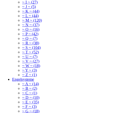
~ I ~ (27)
~ J ~ (5)
~ K ~ (44)
~ L ~ (44)
~ M ~ (120)
~ N ~ (37)
~ O ~ (16)
~ P ~ (42)
~ Q ~ (7)
~ R ~ (38)
~ S ~ (104)
~ T ~ (52)
~ U ~ (7)
~ V ~ (27)
~ W ~ (18)
~ Y ~ (3)
~ Z ~ (1)
Engelsysteme
~ A ~ (14)
~ B ~ (2)
~ C ~ (1)
~ D ~ (10)
~ E ~ (35)
~ F ~ (3)
~ G ~ (18)