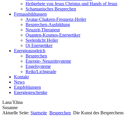
Heilgebete von Jesus Christus und Hands of Jesus
Schamanisches Besprechen
Fernausbildungen
Avatar-Chakren-Frequenz-Heiler
Besprechen-Ausbildung
Neuzeit-Therapeut
Quanten-Kosmos-Energetiker
Seelenlicht Heiler
Qi Energetiker
Energieausgleich
Besprechen
Energie- Neuzeitsysteme
Engelsysteme
Reiki/Lichtgrade
Kontakt
News
Empfehlungen
Energiegeschenke
Lana´Elina
Susanne
Aktuelle Seite:
Startseite
Besprechen
Die Kunst des Besprechens