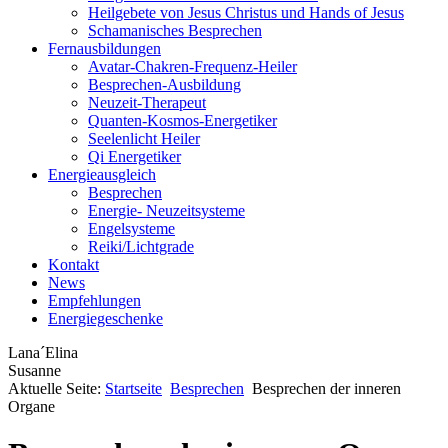
Heilgebete von Jesus Christus und Hands of Jesus
Schamanisches Besprechen
Fernausbildungen
Avatar-Chakren-Frequenz-Heiler
Besprechen-Ausbildung
Neuzeit-Therapeut
Quanten-Kosmos-Energetiker
Seelenlicht Heiler
Qi Energetiker
Energieausgleich
Besprechen
Energie- Neuzeitsysteme
Engelsysteme
Reiki/Lichtgrade
Kontakt
News
Empfehlungen
Energiegeschenke
Lana´Elina
Susanne
Aktuelle Seite:
Startseite
Besprechen
Besprechen der inneren
Organe