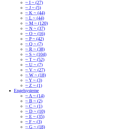
~ I ~ (27)
~ J ~ (5)
~ K ~ (44)
~ L ~ (44)
~ M ~ (120)
~ N ~ (37)
~ O ~ (16)
~ P ~ (42)
~ Q ~ (7)
~ R ~ (38)
~ S ~ (104)
~ T ~ (52)
~ U ~ (7)
~ V ~ (27)
~ W ~ (18)
~ Y ~ (3)
~ Z ~ (1)
Engelsysteme
~ A ~ (14)
~ B ~ (2)
~ C ~ (1)
~ D ~ (10)
~ E ~ (35)
~ F ~ (3)
~ G ~ (18)