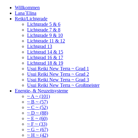
Willkommen
Lana´Elina
Reiki/Lichtgrade
Lichtgrade 5 & 6
Lichtgrade 7 & 8
Lichtgrade 9 & 10
Lichtgrade 11 & 12
Lichtgrad 13
Lichtgrad 14 & 15
Lichtgrad 16 & 17
Lichtgrad 18 & 19
Usui Reiki New Terra ~ Grad 1
Usui Reiki New Terra ~ Grad 2
Usui Reiki New Terra ~ Grad 3
Usui Reiki New Terra ~ Großmeister
Energie- & Neuzeitsysteme
~ A ~ (101)
~ B ~ (57)
~ C ~ (52)
~ D ~ (88)
~ E ~ (60)
~ F ~ (33)
~ G ~ (67)
~ H ~ (42)