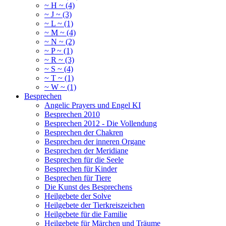
~ H ~ (4)
~ J ~ (3)
~ L ~ (1)
~ M ~ (4)
~ N ~ (2)
~ P ~ (1)
~ R ~ (3)
~ S ~ (4)
~ T ~ (1)
~ W ~ (1)
Besprechen
Angelic Prayers und Engel KI
Besprechen 2010
Besprechen 2012 - Die Vollendung
Besprechen der Chakren
Besprechen der inneren Organe
Besprechen der Meridiane
Besprechen für die Seele
Besprechen für Kinder
Besprechen für Tiere
Die Kunst des Besprechens
Heilgebete der Solve
Heilgebete der Tierkreiszeichen
Heilgebete für die Familie
Heilgebete für Märchen und Träume