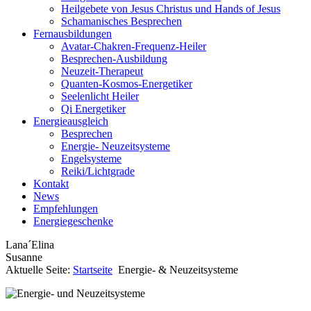
Heilgebete von Jesus Christus und Hands of Jesus
Schamanisches Besprechen
Fernausbildungen
Avatar-Chakren-Frequenz-Heiler
Besprechen-Ausbildung
Neuzeit-Therapeut
Quanten-Kosmos-Energetiker
Seelenlicht Heiler
Qi Energetiker
Energieausgleich
Besprechen
Energie- Neuzeitsysteme
Engelsysteme
Reiki/Lichtgrade
Kontakt
News
Empfehlungen
Energiegeschenke
Lana´Elina
Susanne
Aktuelle Seite:
Startseite
Energie- & Neuzeitsysteme