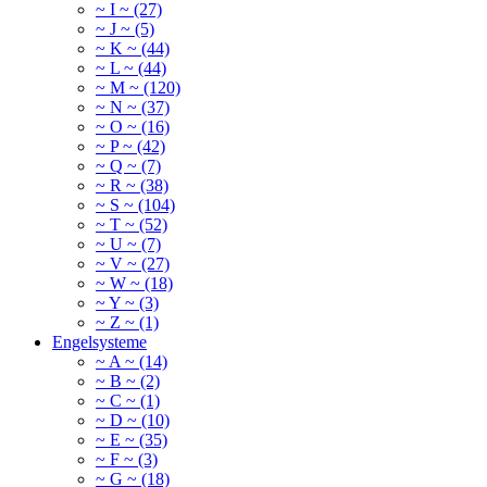
~ I ~ (27)
~ J ~ (5)
~ K ~ (44)
~ L ~ (44)
~ M ~ (120)
~ N ~ (37)
~ O ~ (16)
~ P ~ (42)
~ Q ~ (7)
~ R ~ (38)
~ S ~ (104)
~ T ~ (52)
~ U ~ (7)
~ V ~ (27)
~ W ~ (18)
~ Y ~ (3)
~ Z ~ (1)
Engelsysteme
~ A ~ (14)
~ B ~ (2)
~ C ~ (1)
~ D ~ (10)
~ E ~ (35)
~ F ~ (3)
~ G ~ (18)