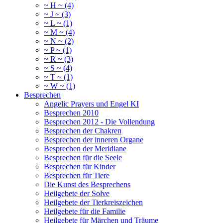
~ H ~ (4)
~ J ~ (3)
~ L ~ (1)
~ M ~ (4)
~ N ~ (2)
~ P ~ (1)
~ R ~ (3)
~ S ~ (4)
~ T ~ (1)
~ W ~ (1)
Besprechen
Angelic Prayers und Engel KI
Besprechen 2010
Besprechen 2012 - Die Vollendung
Besprechen der Chakren
Besprechen der inneren Organe
Besprechen der Meridiane
Besprechen für die Seele
Besprechen für Kinder
Besprechen für Tiere
Die Kunst des Besprechens
Heilgebete der Solve
Heilgebete der Tierkreiszeichen
Heilgebete für die Familie
Heilgebete für Märchen und Träume