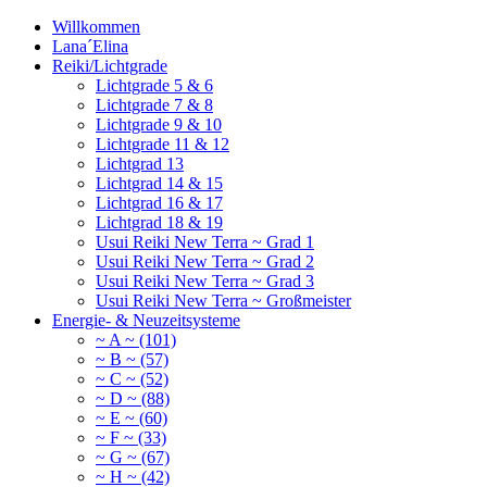
Willkommen
Lana´Elina
Reiki/Lichtgrade
Lichtgrade 5 & 6
Lichtgrade 7 & 8
Lichtgrade 9 & 10
Lichtgrade 11 & 12
Lichtgrad 13
Lichtgrad 14 & 15
Lichtgrad 16 & 17
Lichtgrad 18 & 19
Usui Reiki New Terra ~ Grad 1
Usui Reiki New Terra ~ Grad 2
Usui Reiki New Terra ~ Grad 3
Usui Reiki New Terra ~ Großmeister
Energie- & Neuzeitsysteme
~ A ~ (101)
~ B ~ (57)
~ C ~ (52)
~ D ~ (88)
~ E ~ (60)
~ F ~ (33)
~ G ~ (67)
~ H ~ (42)