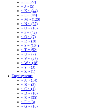
~ I ~ (27)
~ J ~ (5)
~ K ~ (44)
~ L ~ (44)
~ M ~ (120)
~ N ~ (37)
~ O ~ (16)
~ P ~ (42)
~ Q ~ (7)
~ R ~ (38)
~ S ~ (104)
~ T ~ (52)
~ U ~ (7)
~ V ~ (27)
~ W ~ (18)
~ Y ~ (3)
~ Z ~ (1)
Engelsysteme
~ A ~ (14)
~ B ~ (2)
~ C ~ (1)
~ D ~ (10)
~ E ~ (35)
~ F ~ (3)
~ G ~ (18)