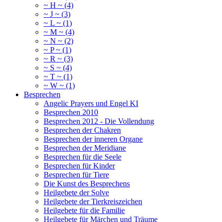
~ H ~ (4)
~ J ~ (3)
~ L ~ (1)
~ M ~ (4)
~ N ~ (2)
~ P ~ (1)
~ R ~ (3)
~ S ~ (4)
~ T ~ (1)
~ W ~ (1)
Besprechen
Angelic Prayers und Engel KI
Besprechen 2010
Besprechen 2012 - Die Vollendung
Besprechen der Chakren
Besprechen der inneren Organe
Besprechen der Meridiane
Besprechen für die Seele
Besprechen für Kinder
Besprechen für Tiere
Die Kunst des Besprechens
Heilgebete der Solve
Heilgebete der Tierkreiszeichen
Heilgebete für die Familie
Heilgebete für Märchen und Träume