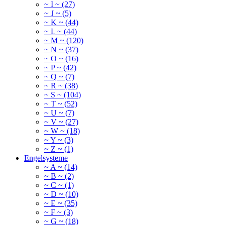
~ I ~ (27)
~ J ~ (5)
~ K ~ (44)
~ L ~ (44)
~ M ~ (120)
~ N ~ (37)
~ O ~ (16)
~ P ~ (42)
~ Q ~ (7)
~ R ~ (38)
~ S ~ (104)
~ T ~ (52)
~ U ~ (7)
~ V ~ (27)
~ W ~ (18)
~ Y ~ (3)
~ Z ~ (1)
Engelsysteme
~ A ~ (14)
~ B ~ (2)
~ C ~ (1)
~ D ~ (10)
~ E ~ (35)
~ F ~ (3)
~ G ~ (18)