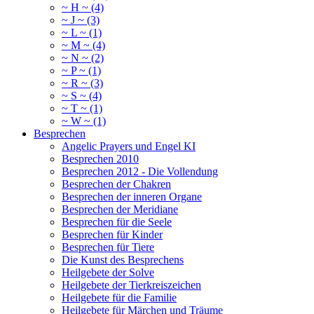
~ H ~ (4)
~ J ~ (3)
~ L ~ (1)
~ M ~ (4)
~ N ~ (2)
~ P ~ (1)
~ R ~ (3)
~ S ~ (4)
~ T ~ (1)
~ W ~ (1)
Besprechen
Angelic Prayers und Engel KI
Besprechen 2010
Besprechen 2012 - Die Vollendung
Besprechen der Chakren
Besprechen der inneren Organe
Besprechen der Meridiane
Besprechen für die Seele
Besprechen für Kinder
Besprechen für Tiere
Die Kunst des Besprechens
Heilgebete der Solve
Heilgebete der Tierkreiszeichen
Heilgebete für die Familie
Heilgebete für Märchen und Träume