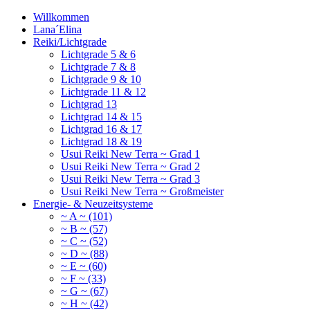
Willkommen
Lana´Elina
Reiki/Lichtgrade
Lichtgrade 5 & 6
Lichtgrade 7 & 8
Lichtgrade 9 & 10
Lichtgrade 11 & 12
Lichtgrad 13
Lichtgrad 14 & 15
Lichtgrad 16 & 17
Lichtgrad 18 & 19
Usui Reiki New Terra ~ Grad 1
Usui Reiki New Terra ~ Grad 2
Usui Reiki New Terra ~ Grad 3
Usui Reiki New Terra ~ Großmeister
Energie- & Neuzeitsysteme
~ A ~ (101)
~ B ~ (57)
~ C ~ (52)
~ D ~ (88)
~ E ~ (60)
~ F ~ (33)
~ G ~ (67)
~ H ~ (42)