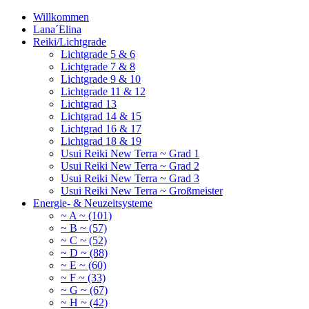
Willkommen
Lana´Elina
Reiki/Lichtgrade
Lichtgrade 5 & 6
Lichtgrade 7 & 8
Lichtgrade 9 & 10
Lichtgrade 11 & 12
Lichtgrad 13
Lichtgrad 14 & 15
Lichtgrad 16 & 17
Lichtgrad 18 & 19
Usui Reiki New Terra ~ Grad 1
Usui Reiki New Terra ~ Grad 2
Usui Reiki New Terra ~ Grad 3
Usui Reiki New Terra ~ Großmeister
Energie- & Neuzeitsysteme
~ A ~ (101)
~ B ~ (57)
~ C ~ (52)
~ D ~ (88)
~ E ~ (60)
~ F ~ (33)
~ G ~ (67)
~ H ~ (42)