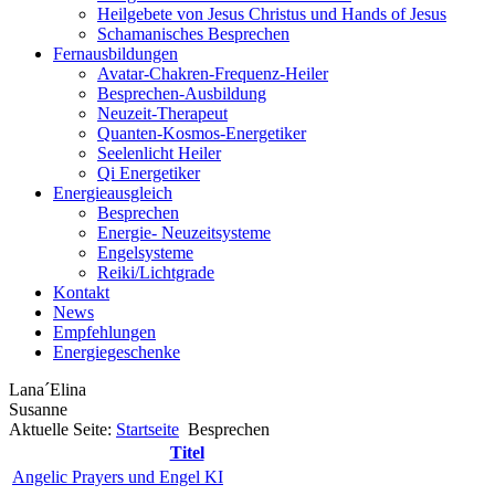
Heilgebete von Jesus Christus und Hands of Jesus
Schamanisches Besprechen
Fernausbildungen
Avatar-Chakren-Frequenz-Heiler
Besprechen-Ausbildung
Neuzeit-Therapeut
Quanten-Kosmos-Energetiker
Seelenlicht Heiler
Qi Energetiker
Energieausgleich
Besprechen
Energie- Neuzeitsysteme
Engelsysteme
Reiki/Lichtgrade
Kontakt
News
Empfehlungen
Energiegeschenke
Lana´Elina
Susanne
Aktuelle Seite:
Startseite
Besprechen
Titel
Angelic Prayers und Engel KI