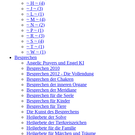
~ H ~ (4)
~ J ~ (3)
~ L ~ (1)
~ M ~ (4)
~ N ~ (2)
~ P ~ (1)
~ R ~ (3)
~ S ~ (4)
~ T ~ (1)
~ W ~ (1)
Besprechen
Angelic Prayers und Engel KI
Besprechen 2010
Besprechen 2012 - Die Vollendung
Besprechen der Chakren
Besprechen der inneren Organe
Besprechen der Meridiane
Besprechen für die Seele
Besprechen für Kinder
Besprechen für Tiere
Die Kunst des Besprechens
Heilgebete der Solve
Heilgebete der Tierkreiszeichen
Heilgebete für die Familie
Heilgebete für Märchen und Träume