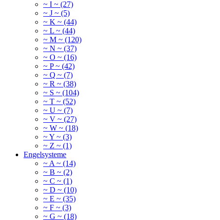
~ I ~ (27)
~ J ~ (5)
~ K ~ (44)
~ L ~ (44)
~ M ~ (120)
~ N ~ (37)
~ O ~ (16)
~ P ~ (42)
~ Q ~ (7)
~ R ~ (38)
~ S ~ (104)
~ T ~ (52)
~ U ~ (7)
~ V ~ (27)
~ W ~ (18)
~ Y ~ (3)
~ Z ~ (1)
Engelsysteme
~ A ~ (14)
~ B ~ (2)
~ C ~ (1)
~ D ~ (10)
~ E ~ (35)
~ F ~ (3)
~ G ~ (18)