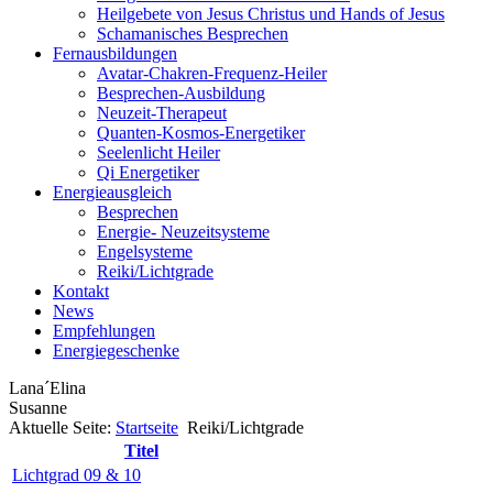
Heilgebete von Jesus Christus und Hands of Jesus
Schamanisches Besprechen
Fernausbildungen
Avatar-Chakren-Frequenz-Heiler
Besprechen-Ausbildung
Neuzeit-Therapeut
Quanten-Kosmos-Energetiker
Seelenlicht Heiler
Qi Energetiker
Energieausgleich
Besprechen
Energie- Neuzeitsysteme
Engelsysteme
Reiki/Lichtgrade
Kontakt
News
Empfehlungen
Energiegeschenke
Lana´Elina
Susanne
Aktuelle Seite:
Startseite
Reiki/Lichtgrade
Titel
Lichtgrad 09 & 10