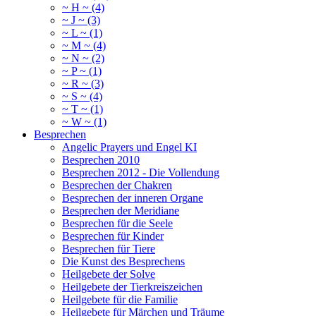
~ H ~ (4)
~ J ~ (3)
~ L ~ (1)
~ M ~ (4)
~ N ~ (2)
~ P ~ (1)
~ R ~ (3)
~ S ~ (4)
~ T ~ (1)
~ W ~ (1)
Besprechen
Angelic Prayers und Engel KI
Besprechen 2010
Besprechen 2012 - Die Vollendung
Besprechen der Chakren
Besprechen der inneren Organe
Besprechen der Meridiane
Besprechen für die Seele
Besprechen für Kinder
Besprechen für Tiere
Die Kunst des Besprechens
Heilgebete der Solve
Heilgebete der Tierkreiszeichen
Heilgebete für die Familie
Heilgebete für Märchen und Träume