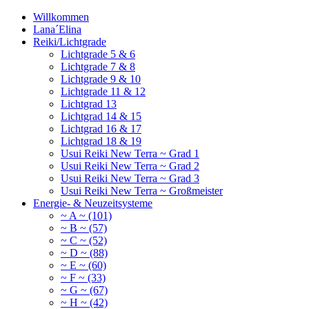
Willkommen
Lana´Elina
Reiki/Lichtgrade
Lichtgrade 5 & 6
Lichtgrade 7 & 8
Lichtgrade 9 & 10
Lichtgrade 11 & 12
Lichtgrad 13
Lichtgrad 14 & 15
Lichtgrad 16 & 17
Lichtgrad 18 & 19
Usui Reiki New Terra ~ Grad 1
Usui Reiki New Terra ~ Grad 2
Usui Reiki New Terra ~ Grad 3
Usui Reiki New Terra ~ Großmeister
Energie- & Neuzeitsysteme
~ A ~ (101)
~ B ~ (57)
~ C ~ (52)
~ D ~ (88)
~ E ~ (60)
~ F ~ (33)
~ G ~ (67)
~ H ~ (42)