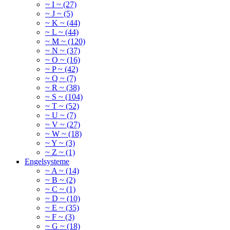
~ I ~ (27)
~ J ~ (5)
~ K ~ (44)
~ L ~ (44)
~ M ~ (120)
~ N ~ (37)
~ O ~ (16)
~ P ~ (42)
~ Q ~ (7)
~ R ~ (38)
~ S ~ (104)
~ T ~ (52)
~ U ~ (7)
~ V ~ (27)
~ W ~ (18)
~ Y ~ (3)
~ Z ~ (1)
Engelsysteme
~ A ~ (14)
~ B ~ (2)
~ C ~ (1)
~ D ~ (10)
~ E ~ (35)
~ F ~ (3)
~ G ~ (18)