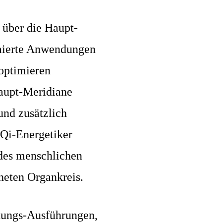
 über die Haupt-
mierte Anwendungen
optimieren
Haupt-Meridiane
und zusätzlich
 Qi-Energetiker
 des menschlichen
neten Organkreis.
dungs-Ausführungen,