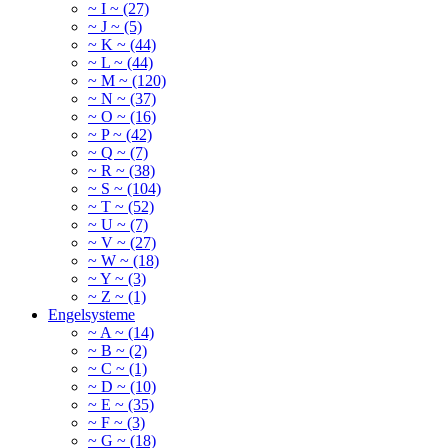
~ I ~ (27)
~ J ~ (5)
~ K ~ (44)
~ L ~ (44)
~ M ~ (120)
~ N ~ (37)
~ O ~ (16)
~ P ~ (42)
~ Q ~ (7)
~ R ~ (38)
~ S ~ (104)
~ T ~ (52)
~ U ~ (7)
~ V ~ (27)
~ W ~ (18)
~ Y ~ (3)
~ Z ~ (1)
Engelsysteme
~ A ~ (14)
~ B ~ (2)
~ C ~ (1)
~ D ~ (10)
~ E ~ (35)
~ F ~ (3)
~ G ~ (18)