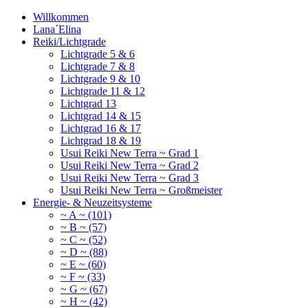
Willkommen
Lana´Elina
Reiki/Lichtgrade
Lichtgrade 5 & 6
Lichtgrade 7 & 8
Lichtgrade 9 & 10
Lichtgrade 11 & 12
Lichtgrad 13
Lichtgrad 14 & 15
Lichtgrad 16 & 17
Lichtgrad 18 & 19
Usui Reiki New Terra ~ Grad 1
Usui Reiki New Terra ~ Grad 2
Usui Reiki New Terra ~ Grad 3
Usui Reiki New Terra ~ Großmeister
Energie- & Neuzeitsysteme
~ A ~ (101)
~ B ~ (57)
~ C ~ (52)
~ D ~ (88)
~ E ~ (60)
~ F ~ (33)
~ G ~ (67)
~ H ~ (42)