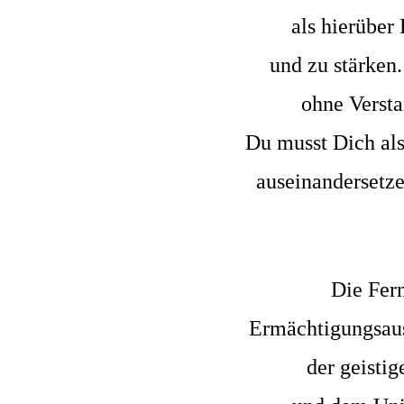
als hierübe
und zu stärken
ohne Verst
Du musst Dich als
auseinandersetze
Die Fern
Ermächtigungsaus
der geisti