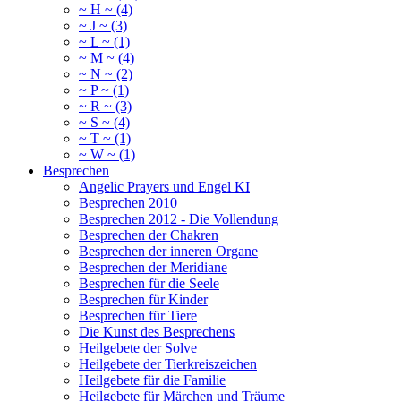
~ H ~ (4)
~ J ~ (3)
~ L ~ (1)
~ M ~ (4)
~ N ~ (2)
~ P ~ (1)
~ R ~ (3)
~ S ~ (4)
~ T ~ (1)
~ W ~ (1)
Besprechen
Angelic Prayers und Engel KI
Besprechen 2010
Besprechen 2012 - Die Vollendung
Besprechen der Chakren
Besprechen der inneren Organe
Besprechen der Meridiane
Besprechen für die Seele
Besprechen für Kinder
Besprechen für Tiere
Die Kunst des Besprechens
Heilgebete der Solve
Heilgebete der Tierkreiszeichen
Heilgebete für die Familie
Heilgebete für Märchen und Träume