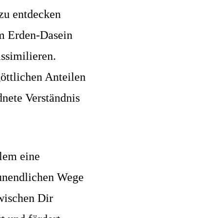
zu entdecken
em Erden-Dasein
similieren.
öttlichen Anteilen
dnete Verständnis
llem eine
 unendlichen Wege
wischen Dir