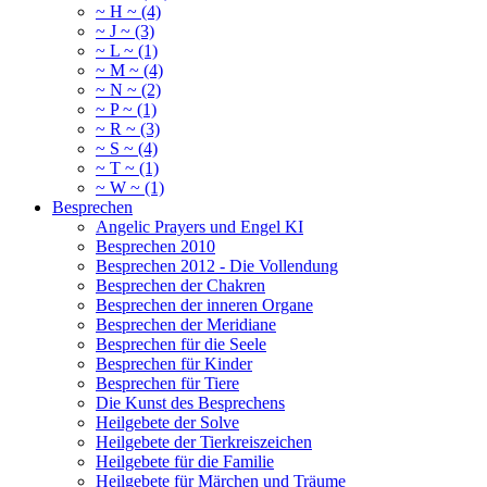
~ H ~ (4)
~ J ~ (3)
~ L ~ (1)
~ M ~ (4)
~ N ~ (2)
~ P ~ (1)
~ R ~ (3)
~ S ~ (4)
~ T ~ (1)
~ W ~ (1)
Besprechen
Angelic Prayers und Engel KI
Besprechen 2010
Besprechen 2012 - Die Vollendung
Besprechen der Chakren
Besprechen der inneren Organe
Besprechen der Meridiane
Besprechen für die Seele
Besprechen für Kinder
Besprechen für Tiere
Die Kunst des Besprechens
Heilgebete der Solve
Heilgebete der Tierkreiszeichen
Heilgebete für die Familie
Heilgebete für Märchen und Träume