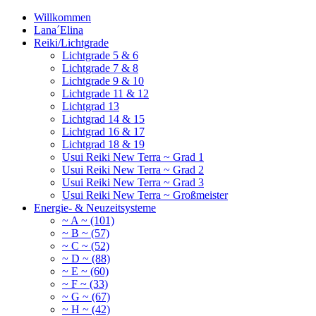
Willkommen
Lana´Elina
Reiki/Lichtgrade
Lichtgrade 5 & 6
Lichtgrade 7 & 8
Lichtgrade 9 & 10
Lichtgrade 11 & 12
Lichtgrad 13
Lichtgrad 14 & 15
Lichtgrad 16 & 17
Lichtgrad 18 & 19
Usui Reiki New Terra ~ Grad 1
Usui Reiki New Terra ~ Grad 2
Usui Reiki New Terra ~ Grad 3
Usui Reiki New Terra ~ Großmeister
Energie- & Neuzeitsysteme
~ A ~ (101)
~ B ~ (57)
~ C ~ (52)
~ D ~ (88)
~ E ~ (60)
~ F ~ (33)
~ G ~ (67)
~ H ~ (42)