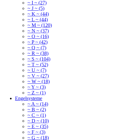
~ I ~ (27)
~ J ~ (5)
~ K ~ (44)
~ L ~ (44)
~ M ~ (120)
~ N ~ (37)
~ O ~ (16)
~ P ~ (42)
~ Q ~ (7)
~ R ~ (38)
~ S ~ (104)
~ T ~ (52)
~ U ~ (7)
~ V ~ (27)
~ W ~ (18)
~ Y ~ (3)
~ Z ~ (1)
Engelsysteme
~ A ~ (14)
~ B ~ (2)
~ C ~ (1)
~ D ~ (10)
~ E ~ (35)
~ F ~ (3)
~ G ~ (18)