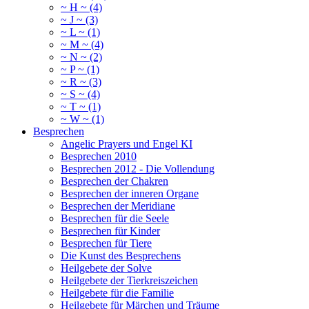
~ H ~ (4)
~ J ~ (3)
~ L ~ (1)
~ M ~ (4)
~ N ~ (2)
~ P ~ (1)
~ R ~ (3)
~ S ~ (4)
~ T ~ (1)
~ W ~ (1)
Besprechen
Angelic Prayers und Engel KI
Besprechen 2010
Besprechen 2012 - Die Vollendung
Besprechen der Chakren
Besprechen der inneren Organe
Besprechen der Meridiane
Besprechen für die Seele
Besprechen für Kinder
Besprechen für Tiere
Die Kunst des Besprechens
Heilgebete der Solve
Heilgebete der Tierkreiszeichen
Heilgebete für die Familie
Heilgebete für Märchen und Träume