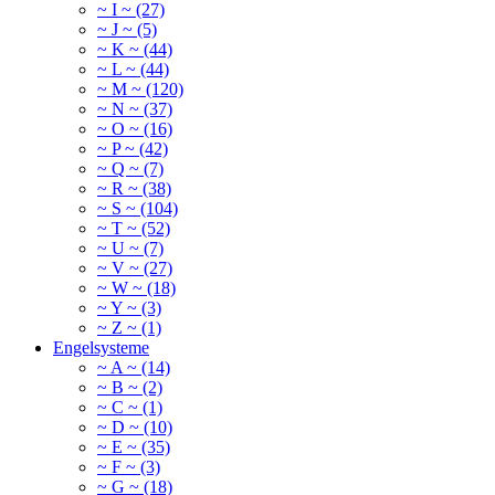
~ I ~ (27)
~ J ~ (5)
~ K ~ (44)
~ L ~ (44)
~ M ~ (120)
~ N ~ (37)
~ O ~ (16)
~ P ~ (42)
~ Q ~ (7)
~ R ~ (38)
~ S ~ (104)
~ T ~ (52)
~ U ~ (7)
~ V ~ (27)
~ W ~ (18)
~ Y ~ (3)
~ Z ~ (1)
Engelsysteme
~ A ~ (14)
~ B ~ (2)
~ C ~ (1)
~ D ~ (10)
~ E ~ (35)
~ F ~ (3)
~ G ~ (18)