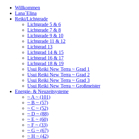
Willkommen
Lana´Elina
Reiki/Lichtgrade
Lichtgrade 5 & 6
Lichtgrade 7 & 8
Lichtgrade 9 & 10
Lichtgrade 11 & 12
Lichtgrad 13
Lichtgrad 14 & 15
Lichtgrad 16 & 17
Lichtgrad 18 & 19
Usui Reiki New Terra ~ Grad 1
Usui Reiki New Terra ~ Grad 2
Usui Reiki New Terra ~ Grad 3
Usui Reiki New Terra ~ Großmeister
Energie- & Neuzeitsysteme
~ A ~ (101)
~ B ~ (57)
~ C ~ (52)
~ D ~ (88)
~ E ~ (60)
~ F ~ (33)
~ G ~ (67)
~ H ~ (42)